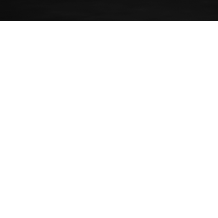
FILESERVICE
STEUERGERÄTE
Fileservice
Steuergeräte
SUPPORT
CHIPTUNING
24/7 customer support
Chiptuning
KONTAKTADRESSE
Cem-Tuning
Gutenbergstr. 33
14776 Brandenburg / Havel